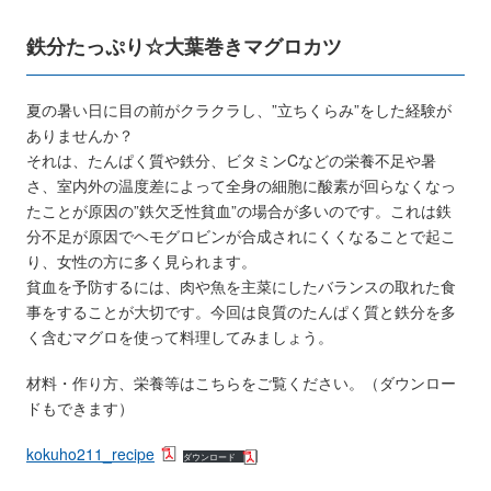
鉄分たっぷり☆大葉巻きマグロカツ
夏の暑い日に目の前がクラクラし、”立ちくらみ”をした経験が
ありませんか？
それは、たんぱく質や鉄分、ビタミンCなどの栄養不足や暑
さ、室内外の温度差によって全身の細胞に酸素が回らなくなっ
たことが原因の”鉄欠乏性貧血”の場合が多いのです。これは鉄
分不足が原因でヘモグロビンが合成されにくくなることで起こ
り、女性の方に多く見られます。
貧血を予防するには、肉や魚を主菜にしたバランスの取れた食
事をすることが大切です。今回は良質のたんぱく質と鉄分を多
く含むマグロを使って料理してみましょう。
材料・作り方、栄養等はこちらをご覧ください。（ダウンロー
ドもできます）
kokuho211_recipe
ダウンロード