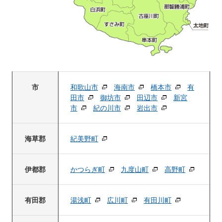
市
和歌山市
海南市
橋本市
有
田市
御坊市
田辺市
新宮
市
紀の川市
岩出市
海草郡
紀美野町
伊都郡
かつらぎ町
九度山町
高野町
有田郡
湯浅町
広川町
有田川町