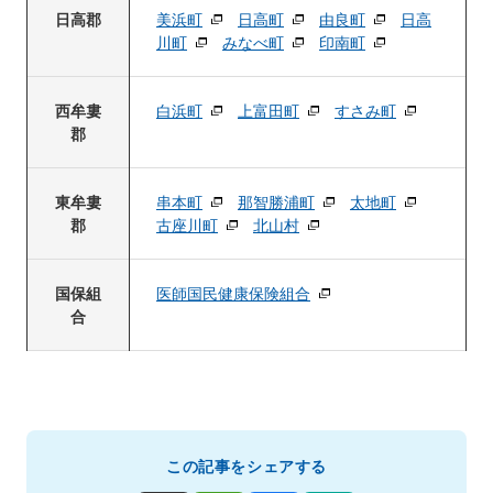
日高郡
美浜町
日高町
由良町
日高
川町
みなべ町
印南町
西牟婁
白浜町
上富田町
すさみ町
郡
東牟婁
串本町
那智勝浦町
太地町
郡
古座川町
北山村
国保組
医師国民健康保険組合
合
この記事をシェアする