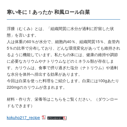
寒い冬に！あったか 和風ロール白菜
浮腫（むくみ）とは、「組織間質に水分が過剰に貯留した状
態」を言います。
人は体重の60％が水分で、細胞内40％、組織間質15％、血管内
5％の比率で分布しており、どんな環境変化があっても維持され
るように機能しています。私たちの体には、健康の維持や調節
に必要なカリウムやナトリウムなどのミネラル類が存在しま
す。カリウムは、食事で摂り過ぎた塩分（ナトリウム）や過剰
な水分を体外へ排出する効果があります。
今回は白菜を使った料理をご紹介します。白菜には100gあたり
220mgのカリウムが含まれます。
材料・作り方、栄養等はこちらをご覧ください。（ダウンロー
ドもできます）
kokuho217_recipe
ダウンロード